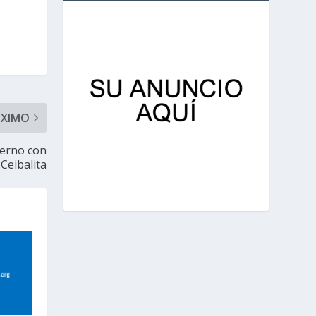
ÓXIMO
ierno con
 Ceibalita