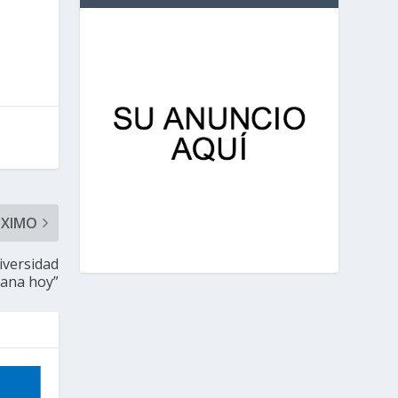
ÓXIMO
iversidad
cana hoy”