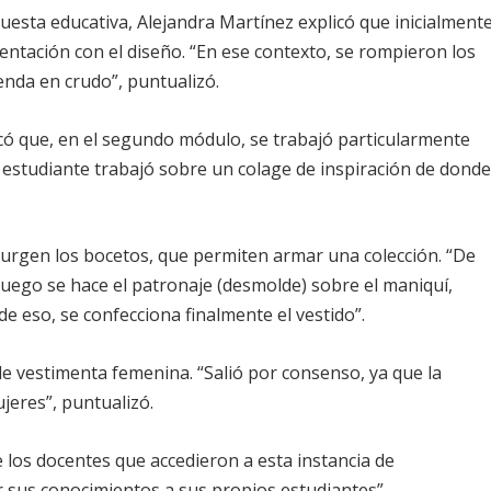
puesta educativa, Alejandra Martínez explicó que inicialment
ntación con el diseño. “En ese contexto, se rompieron los
nda en crudo”, puntualizó.
có que, en el segundo módulo, se trabajó particularmente
a estudiante trabajó sobre un colage de inspiración de dond
urgen los bocetos, que permiten armar una colección. “De
 luego se hace el patronaje (desmolde) sobre el maniquí,
e eso, se confecciona finalmente el vestido”.
 de vestimenta femenina. “Salió por consenso, ya que la
ujeres”, puntualizó.
e los docentes que accedieron a esta instancia de
ar sus conocimientos a sus propios estudiantes”.