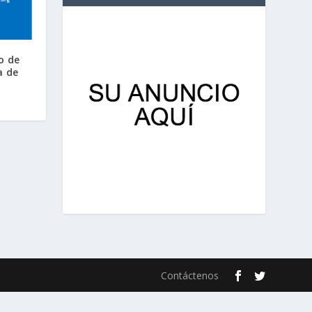
o de
a de
Contáctenos