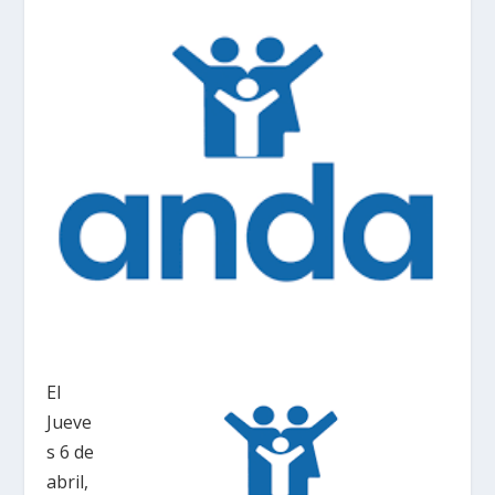
El
Jueve
s 6 de
abril,