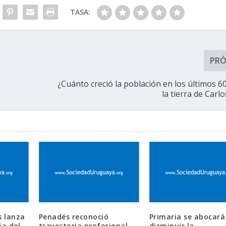
TASA:
PR
¿Cuánto creció la población en los últimos 6
la tierra de Carl
 lanza
Penadés reconoció
Primaria se abocará
a del
trayectoria profesional
disminuir la