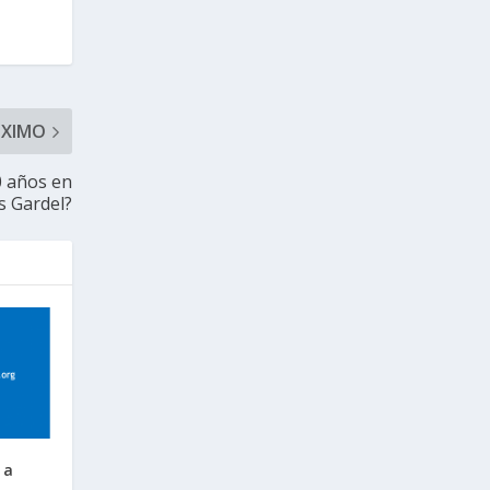
ÓXIMO
0 años en
os Gardel?
 a