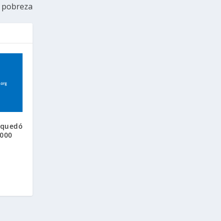
e pobreza
 quedó
2000