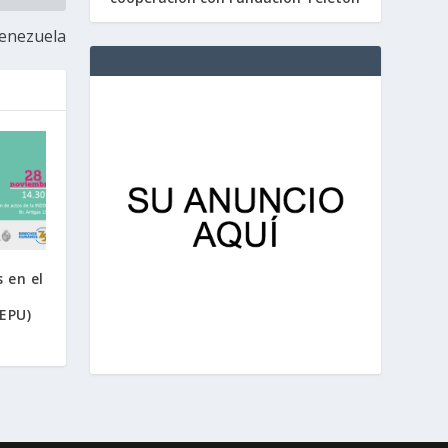
Venezuela
 en el
(EPU)