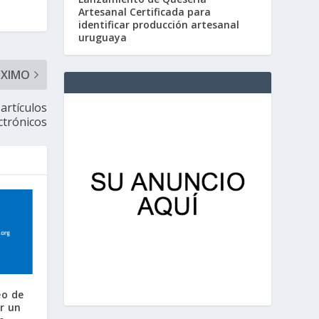
Artesanal Certificada para
identificar producción artesanal
uruguaya
ÓXIMO
artículos
ctrónicos
eo de
r un