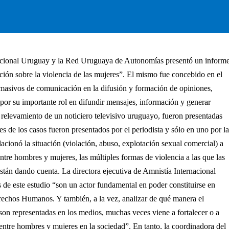
nacional Uruguay y la Red Uruguaya de Autonomías presentó un inform
ión sobre la violencia de las mujeres”. El mismo fue concebido en el
 masivos de comunicación en la difusión y formación de opiniones,
 por su importante rol en difundir mensajes, información y generar
l relevamiento de un noticiero televisivo uruguayo, fueron presentadas
res de los casos fueron presentados por el periodista y sólo en uno por l
lacionó la situación (violación, abuso, explotación sexual comercial) a
tre hombres y mujeres, las múltiples formas de violencia a las que las
 están dando cuenta.
La directora ejecutiva de Amnistía Internacional
de este estudio “son un actor fundamental en poder constituirse en
echos Humanos. Y también, a la vez, analizar de qué manera el
 son representadas en los medios, muchas veces viene a fortalecer o a
 entre hombres y mujeres en la sociedad”.
En tanto, la coordinadora del