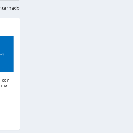
internado
n con
loma