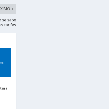
ÓXIMO
o se sabe
s tarifas
tina