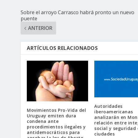
Sobre el arroyo Carrasco habrá pronto un nuevo
puente
ANTERIOR
ARTÍCULOS RELACIONADOS
Autoridades
Movimientos Pro-Vida del
iberoamericanas
Uruguay emiten dura
analizarán en Mon
condena ante
relación entre int
procedimientos ilegales y
social y seguridad
antidemocráticos para
ciudades
aprobar la ley de Aborto