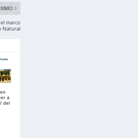
ÓXIMO
 el marco
y Natural
 en
er a
l del