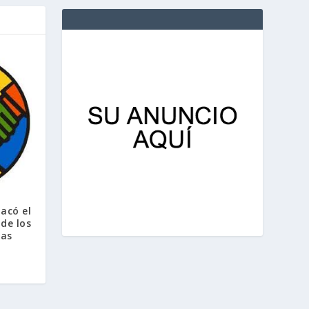
acó el
de los
ias