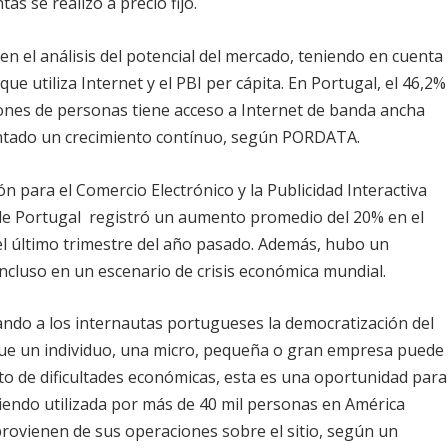
as se realizó a precio fijo.
en el análisis del potencial del mercado, teniendo en cuenta
que utiliza Internet y el PBI per cápita. En Portugal, el 46,2%
lones de personas tiene acceso a Internet de banda ancha
entado un crecimiento contínuo, según PORDATA.
ón para el Comercio Electrónico y la Publicidad Interactiva
de Portugal registró un aumento promedio del 20% en el
l último trimestre del año pasado. Además, hubo un
ncluso en un escenario de crisis económica mundial.
ando a los internautas portugueses la democratización del
que un individuo, una micro, pequeña o gran empresa puede
o de dificultades económicas, esta es una oportunidad para
siendo utilizada por más de 40 mil personas en América
 provienen de sus operaciones sobre el sitio, según un