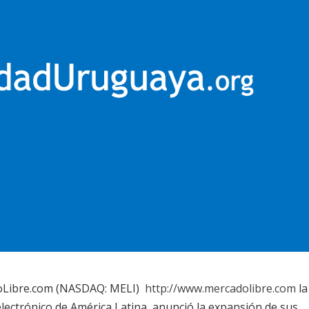
doLibre.com (NASDAQ: MELI)
http://www.mercadolibre.com
la
lectrónico de América Latina, anunció la expansión de sus