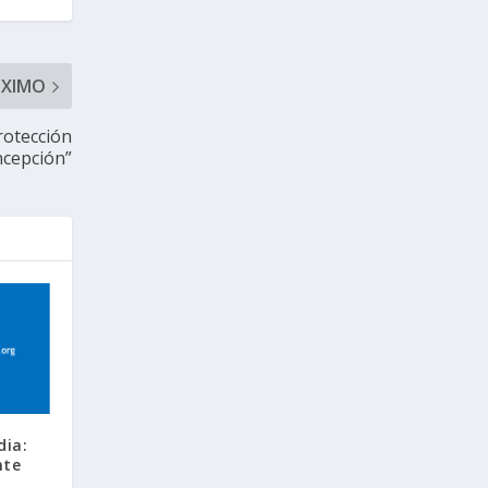
ÓXIMO
rotección
ncepción”
dia:
nte