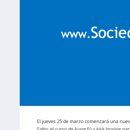
El jueves 25 de marzo comenzará una nueva 
Salto: el curso de kung fú y kick boxing pa