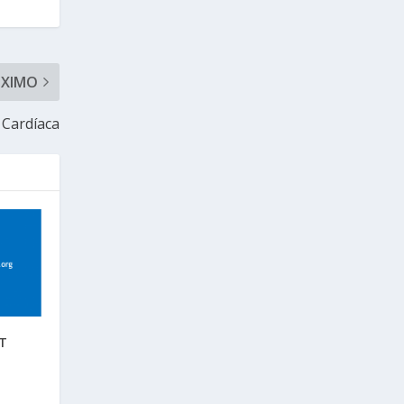
ÓXIMO
 Cardíaca
DT