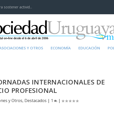
 sostener activid...
ASOCIACIONES Y OTROS
ECONOMÍA
EDUCACIÓN
POL
JORNADAS INTERNACIONALES DE
CIO PROFESIONAL
ones y Otros
,
Destacados
|
1
|