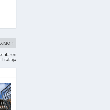
ÓXIMO
esentaron
e Trabajo