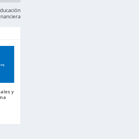
Educación
inanciera
ales y
tma