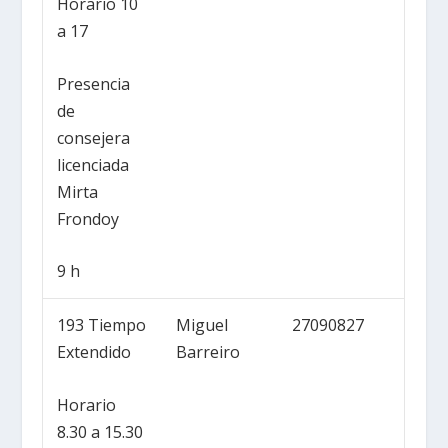
Horario 10
a 17
Presencia
de
consejera
licenciada
Mirta
Frondoy
9 h
193 Tiempo
Miguel
27090827
Extendido
Barreiro
Horario
8.30 a 15.30