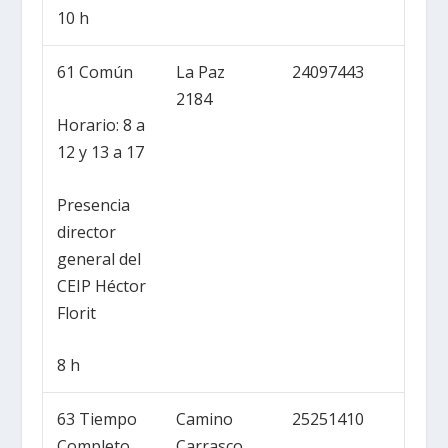
10 h
61 Común
La Paz
24097443
2184
Horario: 8 a
12 y 13 a 17
Presencia
director
general del
CEIP Héctor
Florit
8 h
63 Tiempo
Camino
25251410
Completo
Carrasco