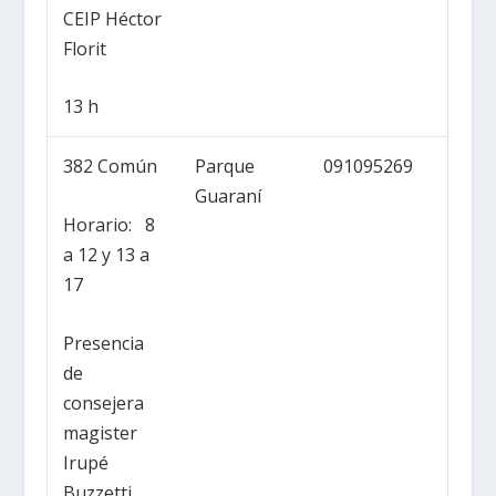
CEIP Héctor
Florit
13 h
382 Común
Parque
091095269
Guaraní
Horario: 8
a 12 y 13 a
17
Presencia
de
consejera
magister
Irupé
Buzzetti