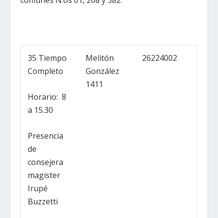
comunes N.
os
61, 268 y 382.
35 Tiempo
Melitón
26224002
Completo
González
1411
Horario: 8
a 15.30
Presencia
de
consejera
magister
Irupé
Buzzetti