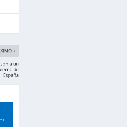
ÓXIMO
razón a un
bierno de
España