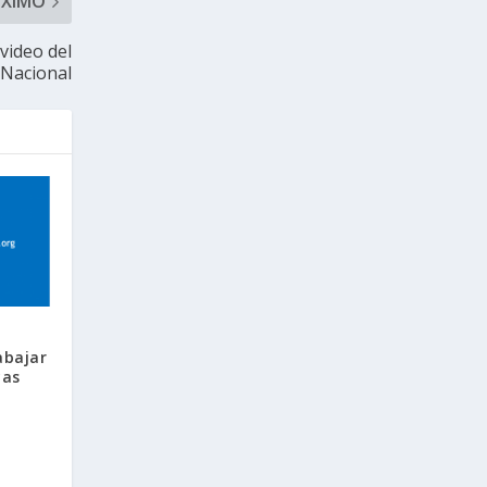
ÓXIMO
video del
 Nacional
abajar
yas