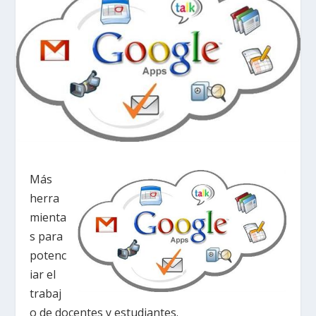
Más
herra
mienta
s para
potenc
iar el
trabaj
o de docentes y estudiantes.