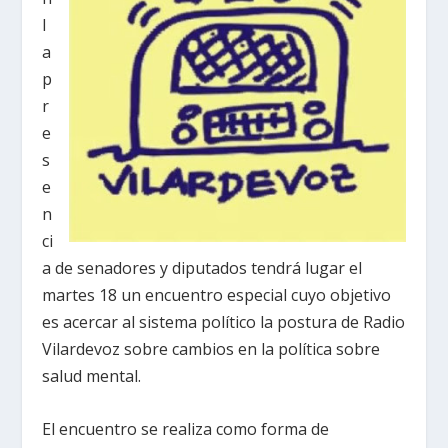
l
a
p
r
e
s
e
n
ci
a de senadores y diputados tendrá lugar el
martes 18 un encuentro especial cuyo objetivo
es acercar al sistema político la postura de Radio
Vilardevoz sobre cambios en la política sobre
salud mental.
El encuentro se realiza como forma de