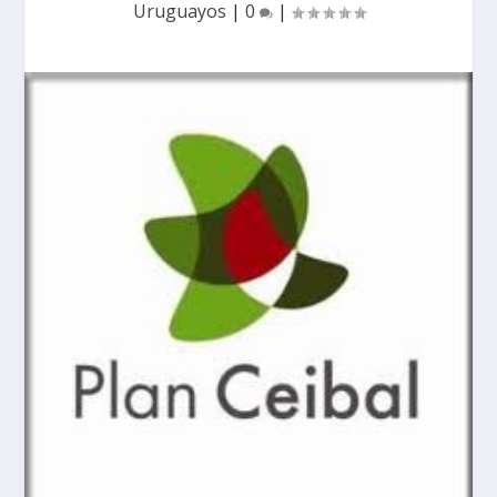
Uruguayos
|
0
|