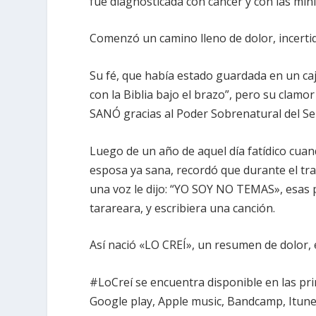
fue diagnosticada con cáncer y con las míni
Comenzó un camino lleno de dolor, incerti
Su fé, que había estado guardada en un cajó
con la Biblia bajo el brazo”, pero su clamor
SANÓ gracias al Poder Sobrenatural del Se
Luego de un año de aquel día fatídico cua
esposa ya sana, recordó que durante el tr
una voz le dijo: “YO SOY NO TEMAS», esas 
tarareara, y escribiera una canción.
Así nació «LO CREÍ», un resumen de dolor, es
#LoCreí se encuentra disponible en las pri
Google play, Apple music, Bandcamp, Itune