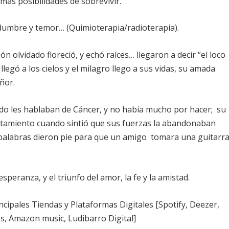
mas posibilidades de sobrevivir.
dumbre y temor… (Quimioterapia/radioterapia).
n olvidado floreció, y echó raíces… llegaron a decir “el loco
 llegó a los cielos y el milagro llego a sus vidas, su amada
ñor.
ndo les hablaban de Cáncer, y no había mucho por hacer; su
atamiento cuando sintió que sus fuerzas la abandonaban
palabras dieron pie para que un amigo tomara una guitarra
peranza, y el triunfo del amor, la fe y la amistad.
ncipales Tiendas y Plataformas Digitales [Spotify, Deezer,
s, Amazon music, Ludibarro Digital]