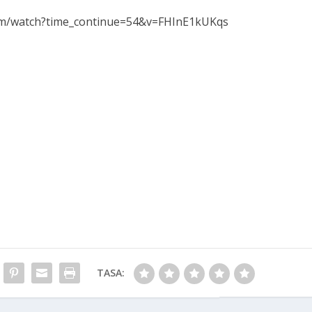
om/watch?time_continue=54&v=FHInE1kUKqs
TASA: