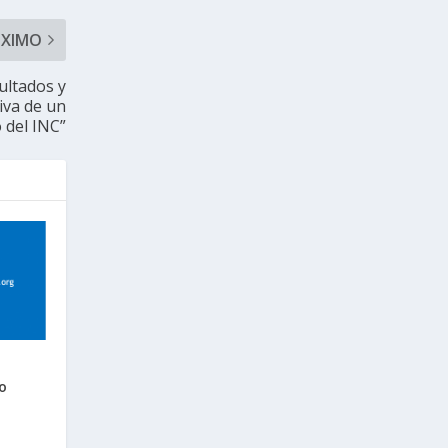
ÓXIMO
ultados y
iva de un
 del INC”
o