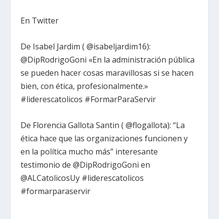
En Twitter
De Isabel Jardim ( @isabeljardim16):
@DipRodrigoGoni «En la administración pública
se pueden hacer cosas maravillosas si se hacen
bien, con ética, profesionalmente.»
#liderescatolicos #FormarParaServir
De Florencia Gallota Santin ( @flogallota): “La
ética hace que las organizaciones funcionen y
en la política mucho más” interesante
testimonio de @DipRodrigoGoni en
@ALCatolicosUy #liderescatolicos
#formarparaservir