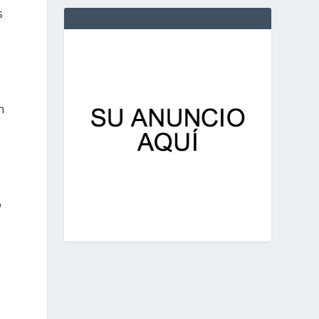
s
n
o