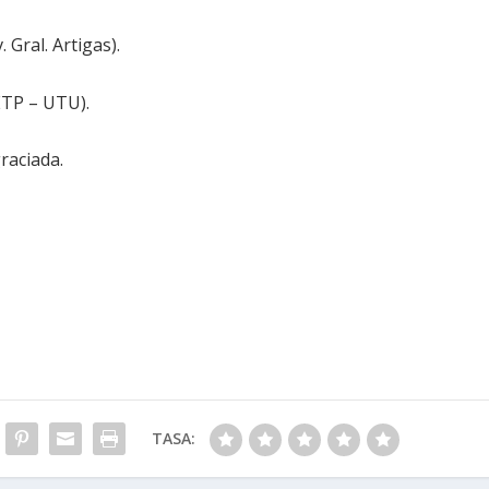
 Gral. Artigas).
ETP – UTU).
raciada.
TASA: