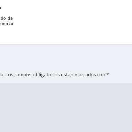
al
ado de
miento
a.
Los campos obligatorios están marcados con
*