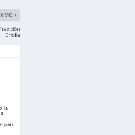
ÓXIMO
Tradición
Criolla
ó la
20
el país