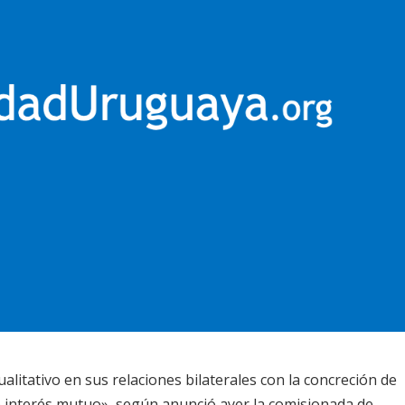
litativo en sus relaciones bilaterales con la concreción de
 interés mutuo», según anunció ayer la comisionada de