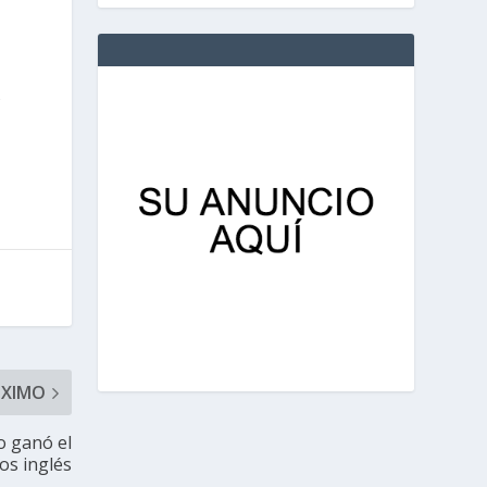
s
ÓXIMO
no ganó el
os inglés