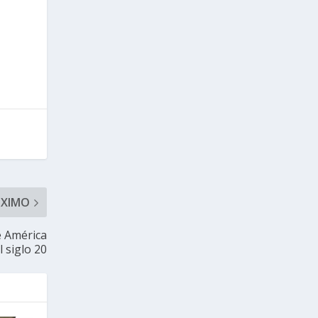
ÓXIMO
e América
 siglo 20