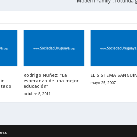
“Modern Family”, rotunda
Rodrigo Nuñez: “La
EL SISTEMA SANGUÍ
sin
esperanza de una mejor
mayo 25, 2007
stado
educación”
octubre 8, 2011
ess