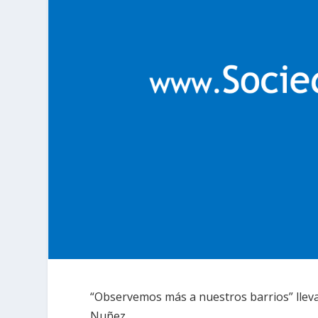
“Observemos más a nuestros barrios” lleva
Nuñez.