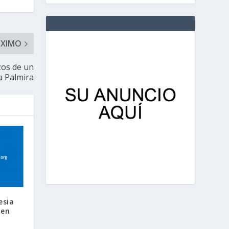
ÓXIMO
zos de un
a Palmira
esia
 en