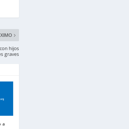
ÓXIMO
con hijos
s graves
o a