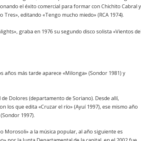
onando el éxito comercial para formar con Chichito Cabral 
 Tres», editando «Tengo mucho miedo» (RCA 1974).
ghts», graba en 1976 su segundo disco solista «Vientos de
os años más tarde aparece «Milonga» (Sondor 1981) y
d de Dolores (departamento de Soriano). Desde allí,
n los que edita «Cruzar el río» (Ayuí 1997), ese mismo año
 (Sondor 1997).
io Morosoli» a la música popular, al año siguiente es
» por la Junta Departamental de la capital, en el 2002 fue