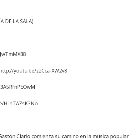
A DE LA SALA)
TTcJwTmMX88
 http://youtu.be/z2Cca-XW2v8
.be/3A5RfnPEOwM
u.be/H-hTAZsK3No
Gastón Ciarlo comienza su camino en la música popular