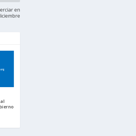
erciar en
diciembre
al
bierno