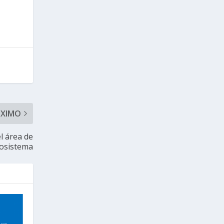
ÓXIMO
l área de
cosistema