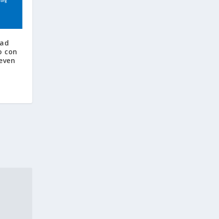
dad
o con
even