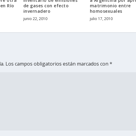
ere otra
inventario de emisiones
a Argentina por apr
 en Río
de gases con efecto
matrimonio entre
invernadero
homosexuales
junio 22, 2010
julio 17, 2010
a.
Los campos obligatorios están marcados con
*