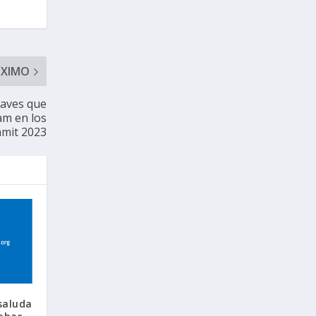
ÓXIMO
claves que
am en los
mmit 2023
saluda