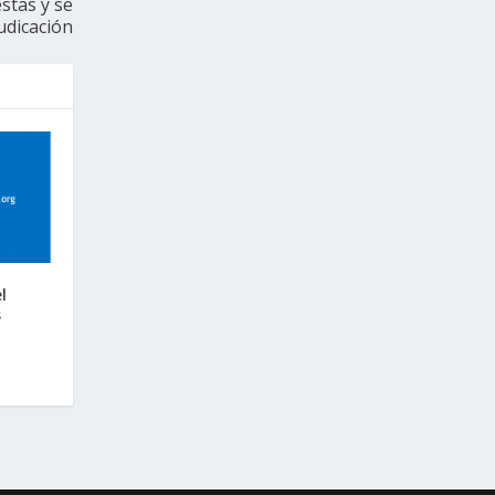
stas y se
udicación
l
s