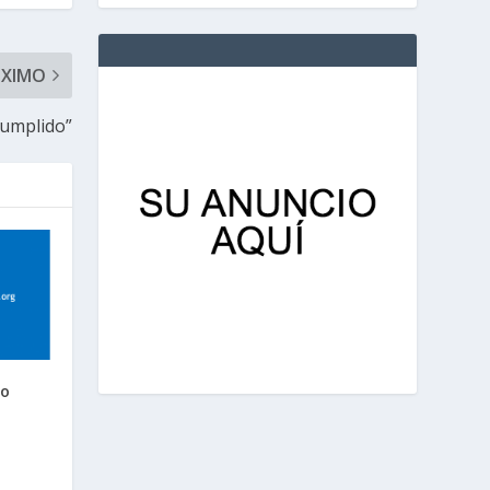
ÓXIMO
cumplido”
io