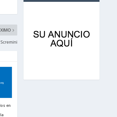
ÓXIMO
 Scremini
dos en
la