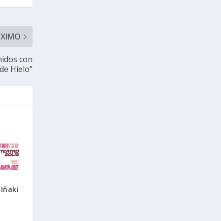
ÓXIMO
nidos con
 de Hielo”
Iñaki