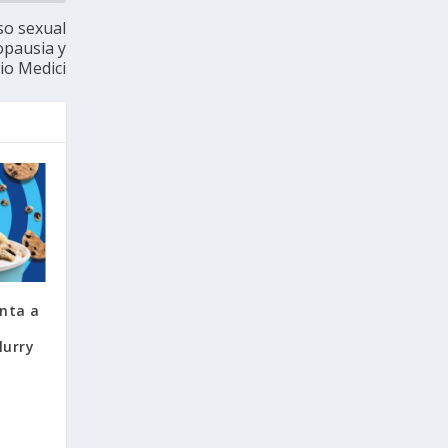
so sexual
opausia y
io Medici
nta a
lurry